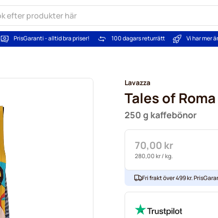
PrisGaranti - alltid bra priser!
100 dagars returrätt
Vi har mer 
Lavazza
Tales of Roma
250 g kaffebönor
70,00 kr
280,00 kr
/ kg.
Fri frakt över 499 kr. PrisGaran