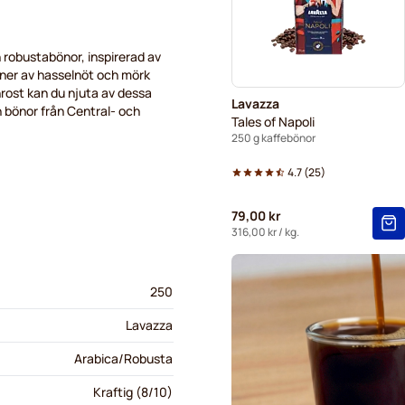
h
robustabönor
,
inspirerad
av
ner
av
hasselnöt
och
mörk
rost
kan
du
njuta
av
dessa
Lavazza
n
bönor
från
Central-
och
Tales of Napoli
250 g kaffebönor
4.7
(
25
)
79,00 kr
316,00 kr
/ kg.
250
Lavazza
Arabica/Robusta
Kraftig (8/10)