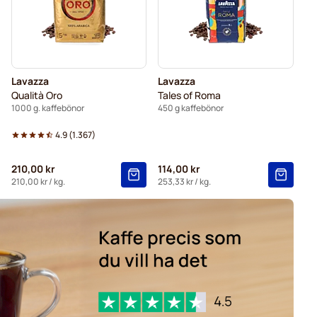
Lavazza
Lavazza
Qualità Oro
Tales of Roma
1000 g. kaffebönor
450 g kaffebönor
4.9
(
1.367
)
210,00 kr
114,00 kr
210,00 kr
/ kg.
253,33 kr
/ kg.