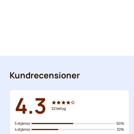
Kundrecensioner
4.3
22
betyg
5 stjärnor
50%
4 stjärnor
32%