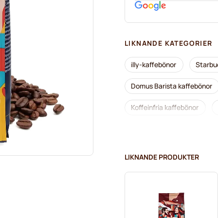
LIKNANDE KATEGORIER
illy-kaffebönor
Starbu
Domus Barista kaffebönor
Koffeinfria kaffebönor
Caffè Borbone-kaffebönor
Tonino Lamborghini-kaffebö
LIKNANDE PRODUKTER
Hela kaffebönor från Lavaz
Delonghi-espressokaffebön