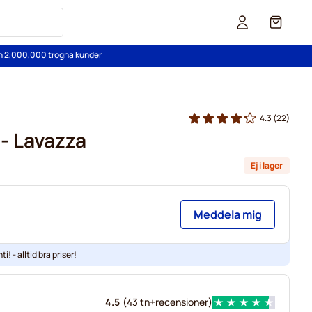
Cart
än 2,000,000 trogna kunder
4.3
(22)
 - Lavazza
Ej i lager
Meddela mig
ti! - alltid bra priser!
4.5
(
43 tn+
recensioner
)