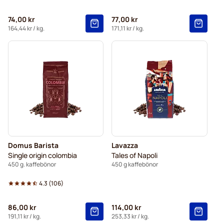
74,00 kr
77,00 kr
164,44 kr
/ kg.
171,11 kr
/ kg.
Domus Barista
Lavazza
Single origin colombia
Tales of Napoli
450 g. kaffebönor
450 g kaffebönor
4.3
(
106
)
86,00 kr
114,00 kr
191,11 kr
/ kg.
253,33 kr
/ kg.