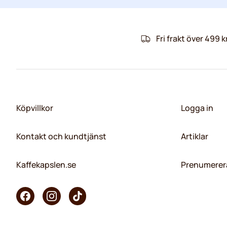
Fri frakt över 499 k
Köpvillkor
Logga in
Kontakt och kundtjänst
Artiklar
Kaffekapslen.se
Prenumerera