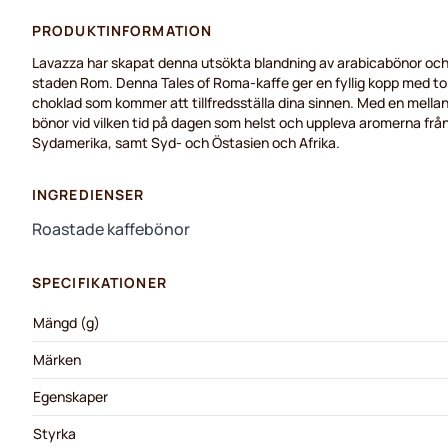
PRODUKTINFORMATION
Lavazza
har
skapat
denna
utsökta
blandning
av
arabicabönor
oc
staden
Rom. Denna Tales of Roma-
kaffe
ger
en
fyllig
kopp
med to
choklad
som
kommer
att
tillfredsställa
dina
sinnen
. Med
en
mellan
bönor
vid
vilken
tid
på
dagen
som
helst
och
uppleva
aromerna
frå
Sydamerika
,
samt
Syd-
och
Östasien
och
Afrika.
INGREDIENSER
Roastade kaffebönor
SPECIFIKATIONER
Mängd (g)
Märken
Egenskaper
Styrka