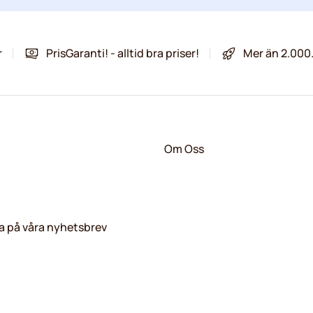
r
PrisGaranti! - alltid bra priser!
Mer än 2.000
Om Oss
 på våra nyhetsbrev