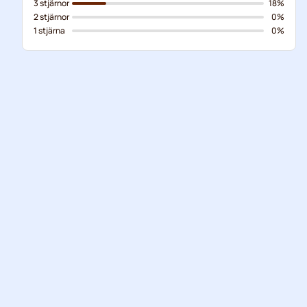
3 stjärnor
18%
2 stjärnor
0%
1 stjärna
0%