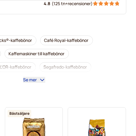
4.8
(
125 tn+
recensioner
)
cks®-kaffebönor
Café Royal-kaffebönor
Kaffemaskiner till kaffebönor
L'OR-kaffebönor
Segafredo-kaffebönor
Se mer
Merrild-kaffebönor
Garibaldi-kaffebönor
nor
Gimoka-kaffebönor
Lavazza-kaffebönor
za
Kaffebönor
Kaffekapslen kaffebönor
Bästsäljare
or