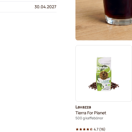
30.04.2027
Lavazza
Tierra For Planet
500 g kaffebönor
4.7
(
16
)