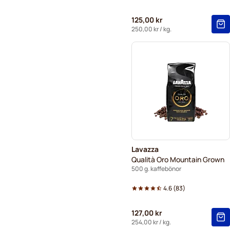
125,00 kr
250,00 kr
/ kg.
Lavazza
Qualità Oro Mountain Grown
500 g. kaffebönor
4.6
(
83
)
127,00 kr
254,00 kr
/ kg.