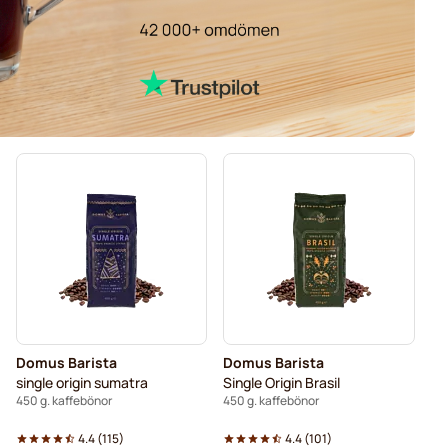
Domus Barista
Domus Barista
single origin sumatra
Single Origin Brasil
450 g. kaffebönor
450 g. kaffebönor
4.4
(
115
)
4.4
(
101
)