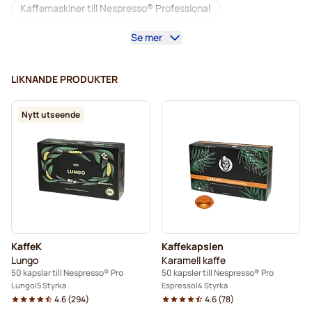
Kaffemaskiner till Nespresso® Professional
Se mer
Tillbehör till Nespresso® Professional
Koffeinfritt kaffe för Nespresso® Pro
LIKNANDE PRODUKTER
Avkalkning och rengöring för Nespresso® Pro
Nytt utseende
Kapsler till Nespresso® Pro
Gimoka-kapslar för Nespresso® Pro
Kaffekapslar för Nespresso® Pro
Till Nespresso® Professional
KaffeK
Kaffekapslen
Kaffekapslen till Nespresso® Professional
Lungo
Karamell kaffe
50 kapslar till Nespresso® Pro
50 kapsler till Nespresso® Pro
Lungo
5 Styrka
Espresso
4 Styrka
4.6
(
294
)
4.6
(
78
)