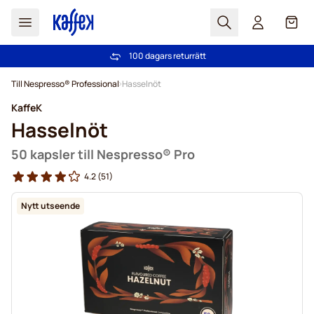
Sök
Cart
100 dagars returrätt
Fri frakt över 499 kr
Hoppa till innehållet
Till Nespresso® Professional
Hasselnöt
KaffeK
Hasselnöt
50 kapsler till Nespresso® Pro
4.2
(51)
Nytt utseende