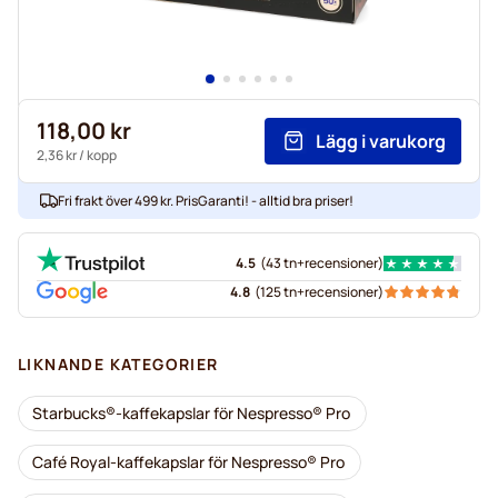
118,00 kr
Lägg i varukorg
2,36 kr
/ kopp
Fri frakt över 499 kr. PrisGaranti! - alltid bra priser!
4.5
(
43 tn+
recensioner
)
4.8
(
125 tn+
recensioner
)
LIKNANDE KATEGORIER
Starbucks®-kaffekapslar för Nespresso® Pro
Café Royal-kaffekapslar för Nespresso® Pro