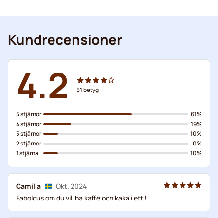
Kundrecensioner
4.2
51
betyg
5 stjärnor
61%
4 stjärnor
19%
3 stjärnor
10%
2 stjärnor
0%
1 stjärna
10%
Camilla
Okt. 2024
Fabolous om du vill ha kaffe och kaka i ett !