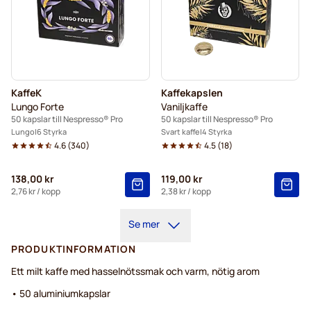
KaffeK
Kaffekapslen
Lungo Forte
Vaniljkaffe
50 kapslar till Nespresso® Pro
50 kapslar till Nespresso® Pro
Lungo
6 Styrka
Svart kaffe
4 Styrka
4.6
(
340
)
4.5
(
18
)
138,00 kr
119,00 kr
2,76 kr
/ kopp
2,38 kr
/ kopp
Se mer
PRODUKTINFORMATION
Ett milt kaffe med hasselnötssmak och varm, nötig arom
• 50 aluminiumkapslar